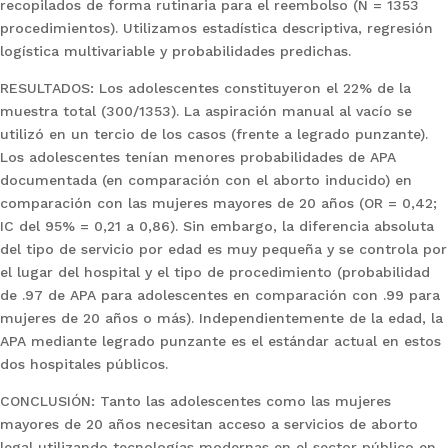
recopilados de forma rutinaria para el reembolso (N = 1353
procedimientos). Utilizamos estadística descriptiva, regresión
logística multivariable y probabilidades predichas.
RESULTADOS: Los adolescentes constituyeron el 22% de la
muestra total (300/1353). La aspiración manual al vacío se
utilizó en un tercio de los casos (frente a legrado punzante).
Los adolescentes tenían menores probabilidades de APA
documentada (en comparación con el aborto inducido) en
comparación con las mujeres mayores de 20 años (OR = 0,42;
IC del 95% = 0,21 a 0,86). Sin embargo, la diferencia absoluta
del tipo de servicio por edad es muy pequeña y se controla por
el lugar del hospital y el tipo de procedimiento (probabilidad
de .97 de APA para adolescentes en comparación con .99 para
mujeres de 20 años o más). Independientemente de la edad, la
APA mediante legrado punzante es el estándar actual en estos
dos hospitales públicos.
CONCLUSIÓN: Tanto las adolescentes como las mujeres
mayores de 20 años necesitan acceso a servicios de aborto
legal utilizando tecnologías modernas en el sector público en