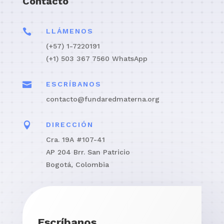
Contacto

LLÁMENOS
(+57) 1-
7220191
(+1) 503 367 7560 WhatsApp

ESCRÍBANOS
contacto@fundaredmaterna.org

DIRECCIÓN
Cra. 19A #107-41
AP 204 Brr. San Patricio
Bogotá, Colombia
Escríbanos